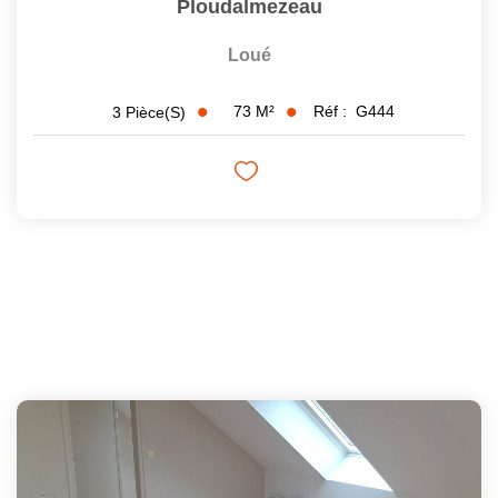
Ploudalmezeau
Loué
73
M²
Réf :
G444
3
Pièce(s)