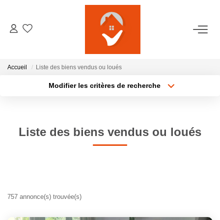
ACCUEIL
Accueil
Liste des biens vendus ou loués
NOTRE AGENCE
Modifier les critères de recherche
Localisation
Type de transaction
Surface min
VENTES
Type de bien
Liste des biens vendus ou loués
Plus de critères
Budget max
LOCATIONS
Créer une alerte
GESTION LOCATIVE
ESTIMATION
757 annonce(s) trouvée(s)