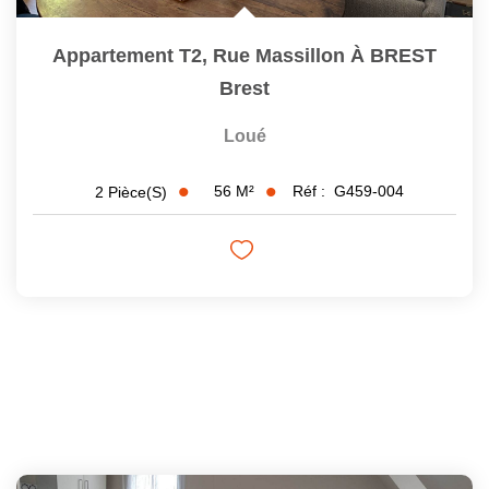
Appartement T2, Rue Massillon À BREST
Brest
Loué
56
M²
Réf :
G459-004
2
Pièce(s)