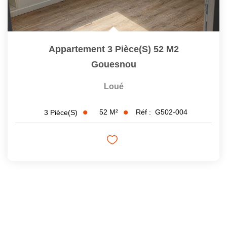
Appartement 3 Pièce(s) 52 M2
Gouesnou
Loué
52
M²
Réf :
G502-004
3
Pièce(s)