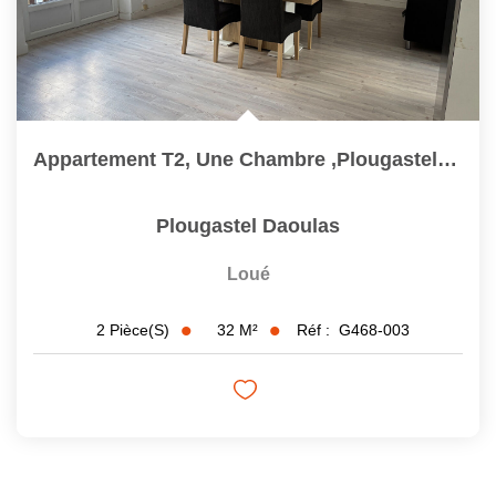
Appartement T2, Une Chambre ,Plougastel-Daoulas
Plougastel Daoulas
Loué
32
M²
Réf :
G468-003
2
Pièce(s)