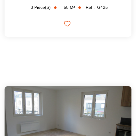
58
M²
Réf :
G425
3
Pièce(s)