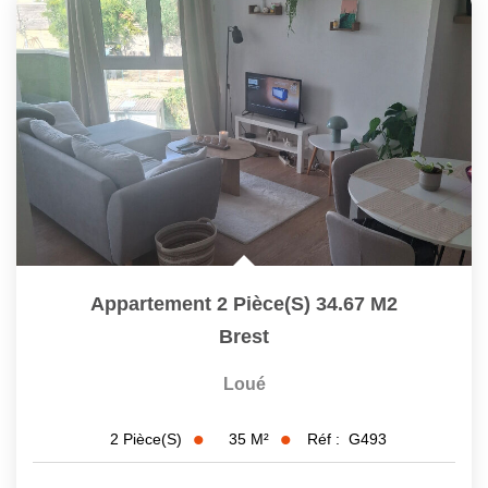
CONTACT
Appartement 2 Pièce(s) 34.67 M2
Brest
Loué
35
M²
Réf :
G493
2
Pièce(s)