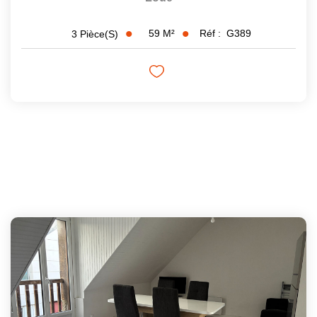
59
M²
Réf :
G389
3
Pièce(s)