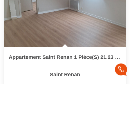
Appartement Saint Renan 1 Pièce(s) 21.23 M2
Saint Renan
Loué
21
M²
Réf :
G384
1
Pièce(s)