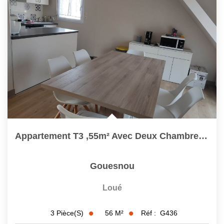
Appartement T3 ,55m² Avec Deux Chambres, Gouesnou
Gouesnou
Loué
56
M²
Réf :
G436
3
Pièce(s)