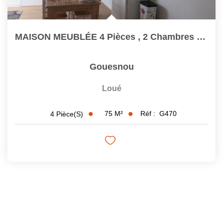
MAISON MEUBLÉE 4 Pièces , 2 Chambres À GOUESNOU
Gouesnou
Loué
75
M²
Réf :
G470
4
Pièce(s)