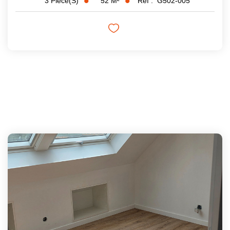
52
M²
Réf :
G502-005
3
Pièce(s)