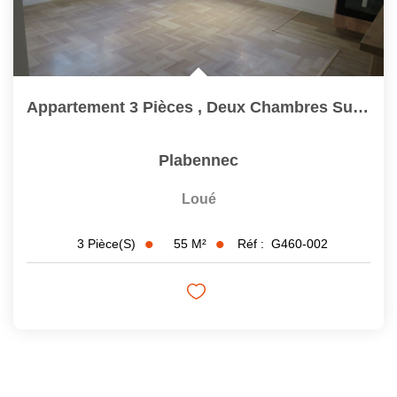
Appartement 3 Pièces , Deux Chambres Sur La Commune De...
Plabennec
Loué
55
M²
Réf :
G460-002
3
Pièce(s)