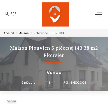
ACCUEIL
Accueil
Maison
Référence B-E02OCB
NOTRE AGENCE
Maison Plouvien 6 pièce(s) 143.38 m2
VENTES
Plouvien
LOCATIONS
Vendu
GESTION LOCATIVE
6
pièce(s)
•
143
m²
•
Réf : B-E02OCB
ESTIMATION
Vendu