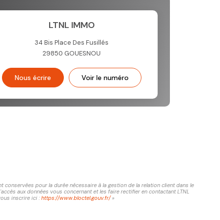
LTNL IMMO
34 Bis Place Des Fusillés
29850
GOUESNOU
Nous écrire
Voir le numéro
conservées pour la durée nécessaire à la gestion de la relation client dans le
d'accès aux données vous concernant et les faire rectifier en contactant LTNL
us inscrire ici :
https://www.bloctel.gouv.fr/
»