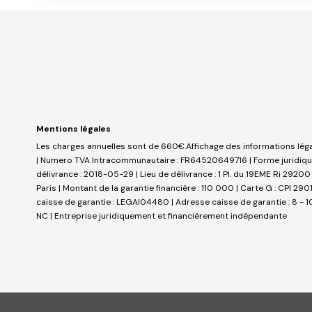
Mentions légales
Les charges annuelles sont de 660€.
Affichage des informations léga
| Numero TVA Intracommunautaire : FR64520649716 | Forme juridique :
délivrance : 2018-05-29 | Lieu de délivrance : 1 Pl. du 19EME Ri 2920
Paris | Montant de la garantie financière : 110 000 | Carte G : CPI 2
caisse de garantie : LEGAI04480 | Adresse caisse de garantie : 8 - 1
NC |
Entreprise juridiquement et financièrement indépendante