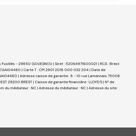
 des Fusillés - 29850 GOUESNOU | Siret : 52064971600021 | RCS : Brest
: LEGAI04480 |
Carte T : CPI 2901 2018 000 032 204 | Date de
: LEGAI04480 | Adresse caisse de garantie : 8 - 10 rue Lamennais 75008
REST 29200 BREST | Caisse de garantie financière : LLOYD'S | N° de
om du médiateur : NC | Adresse du médiateur : NC | Adresse du site :