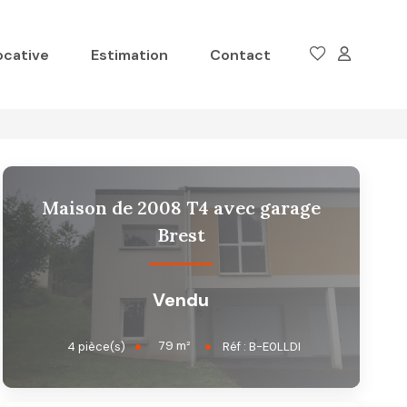
ocative
Estimation
Contact
Maison de 2008 T4 avec garage
Brest
Vendu
79
m²
4
pièce(s)
Réf :
B-E0LLDI