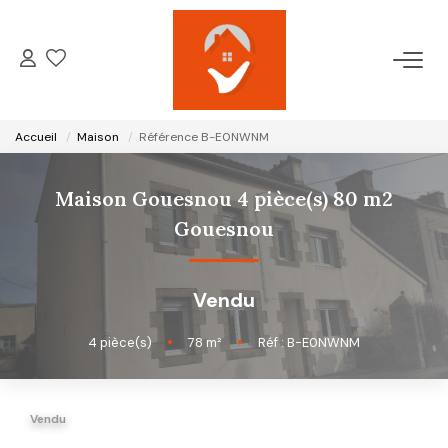
ACCUEIL
Accueil
Maison
Référence B-E0NWNM
NOTRE AGENCE
Maison Gouesnou 4 pièce(s) 80 m2
VENTES
Gouesnou
LOCATIONS
Vendu
GESTION LOCATIVE
4
pièce(s)
•
78
m²
•
Réf : B-E0NWNM
ESTIMATION
Vendu