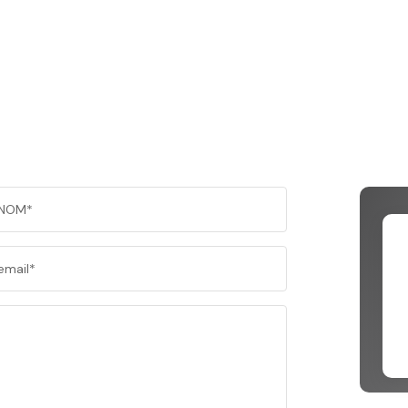
NOM*
email*