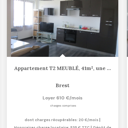
Appartement T2 MEUBLÉ, 41m², une chambre séparée, Rue...
Brest
Loyer 610 €/mois
charges comprises
|
dont charges récupérables: 20 €/mois
|
Honoraires charge locataire: 535 € TTC
Dépôt de