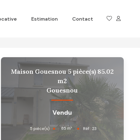
ocative
Estimation
Contact
Maison Gouesnou 5 pièce(s) 85.02
m2
Gouesnou
Vendu
85
m²
5
pièce(s)
Réf :
23