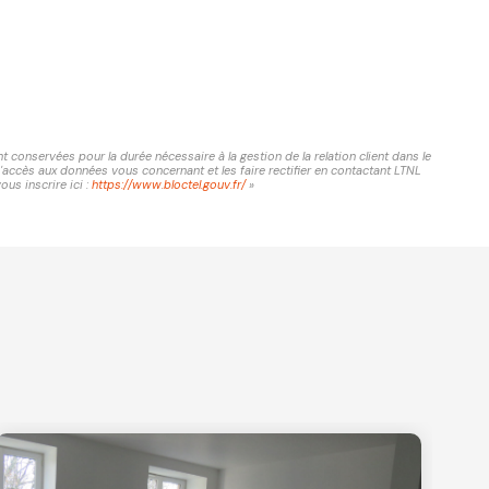
conservées pour la durée nécessaire à la gestion de la relation client dans le
d'accès aux données vous concernant et les faire rectifier en contactant LTNL
us inscrire ici :
https://www.bloctel.gouv.fr/
»