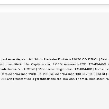
NL | Adresse siège social : 34 bis Place des Fusillés - 29850 GOUESNOU | Sire
sponsabilité limitée | Capital social : 9 000 | Assurance RCP : LEGAI04480 |
arantie financière : LLOYD'S. | N° de caisse de garantie : LEGAI04480 | Adresse
 Date de délivrance : 2018-05-29 | Lieu de délivrance : BREST 29200 BREST | Cai
 Paris | Montant de la garantie financière : 150 000 | Nom du médiateur : NC