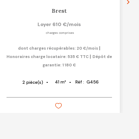
Brest
Loyer 610 €/mois
charges comprises
|
dont charges récupérables: 20 €/mois
|
Honoraires charge locataire: 535 € TTC
Dépôt de
garantie: 1 180 €
41
m²
Réf :
G456
2
pièce(s)