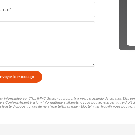
email*
nvoyer le message
chier informatisé par LTNL IMMO Gouesnou pour gérer votre demande de contact. Elles sont 
ers Conformément à la loi « informatique et libertés », vous pouvez exercer votre droit 
 liste d'opposition au démarchage téléphonique « Bloctel », sur laquelle vous pouvez vo