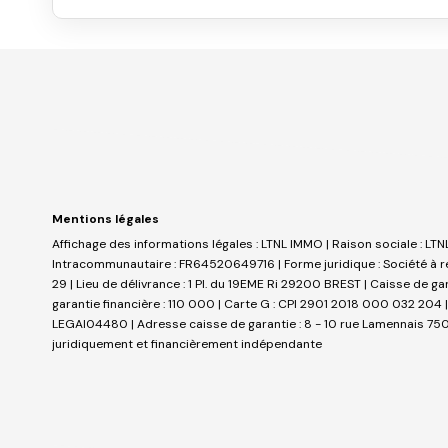
Mentions légales
Affichage des informations légales : LTNL IMMO | Raison sociale : LT
Intracommunautaire : FR64520649716 | Forme juridique : Société à re
29 | Lieu de délivrance : 1 Pl. du 19EME Ri 29200 BREST | Caisse de g
garantie financière : 110 000 | Carte G : CPI 2901 2018 000 032 204 |
LEGAI04480 | Adresse caisse de garantie : 8 - 10 rue Lamennais 75008
juridiquement et financièrement indépendante