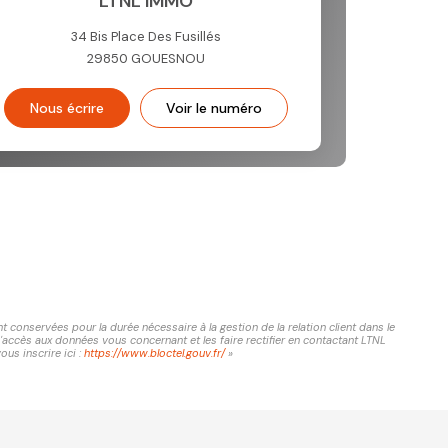
LTNL IMMO
34 Bis Place Des Fusillés
29850
GOUESNOU
Nous écrire
Voir le numéro
conservées pour la durée nécessaire à la gestion de la relation client dans le
d'accès aux données vous concernant et les faire rectifier en contactant LTNL
us inscrire ici :
https://www.bloctel.gouv.fr/
»