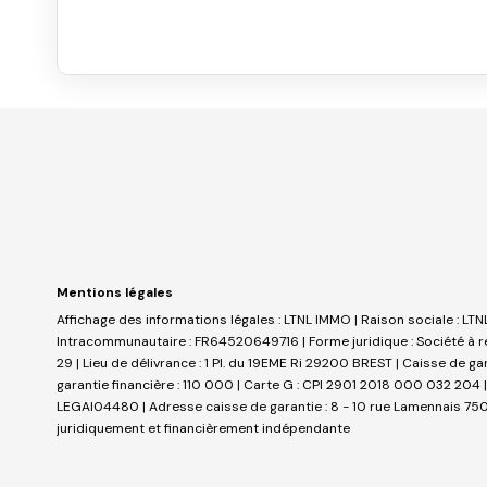
Mentions légales
Affichage des informations légales : LTNL IMMO | Raison sociale : LT
Intracommunautaire : FR64520649716 | Forme juridique : Société à re
29 | Lieu de délivrance : 1 Pl. du 19EME Ri 29200 BREST | Caisse de g
garantie financière : 110 000 | Carte G : CPI 2901 2018 000 032 204 |
LEGAI04480 | Adresse caisse de garantie : 8 - 10 rue Lamennais 75008
juridiquement et financièrement indépendante