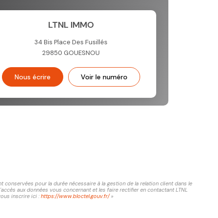
LTNL IMMO
34 Bis Place Des Fusillés
29850
GOUESNOU
Nous écrire
Voir le numéro
conservées pour la durée nécessaire à la gestion de la relation client dans le
d'accès aux données vous concernant et les faire rectifier en contactant LTNL
us inscrire ici :
https://www.bloctel.gouv.fr/
»