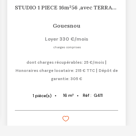
STUDIO 1 PIECE 16m²56 ,avec TERRASSE
Gouesnou
Loyer 330 €/mois
charges comprises
|
dont charges récupérables: 25 €/mois
|
Honoraires charge locataire: 215 € TTC
Dépôt de
garantie: 305 €
16
m²
Réf :
G411
1
pièce(s)