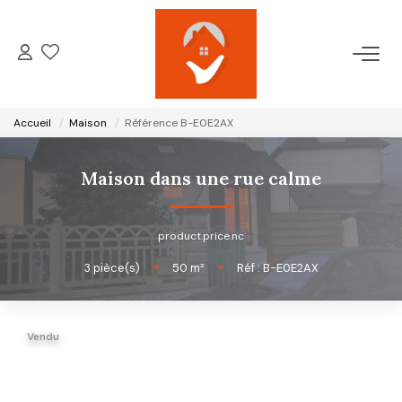
ACCUEIL
Accueil
Maison
Référence B-E0E2AX
NOTRE AGENCE
Maison dans une rue calme
VENTES
product.price.nc
LOCATIONS
3
pièce(s)
•
50
m²
•
Réf : B-E0E2AX
GESTION LOCATIVE
Vendu
ESTIMATION