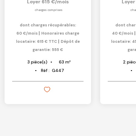
Loyer 615 €/mois
Loyer
charges comprises
cha
dont charges récupérables:
dont char
|
60 €/mois
Honoraires charge
40 €/mois
|
locataire: 615 € TTC
Dépôt de
locataire: 
garantie: 555 €
gara
63
m²
3
pièce(s)
2
pièc
Réf :
G447