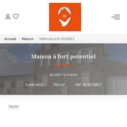
ACCUEIL
Accueil
Maison
Référence B-E0GBEZ
NOTRE AGENCE
Maison à fort potentiel
VENTES
product.price.nc
LOCATIONS
5
pièce(s)
•
100
m²
•
Réf : B-E0GBEZ
GESTION LOCATIVE
Vendu
ESTIMATION