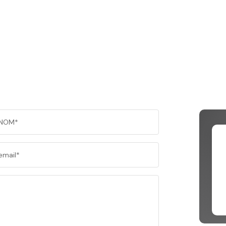
NOM*
email*