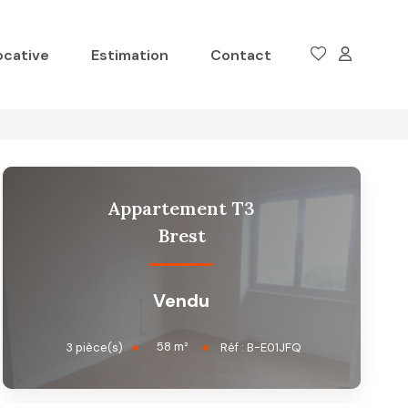
ocative
Estimation
Contact
Appartement T3
Brest
Vendu
58
m²
3
pièce(s)
Réf :
B-E01JFQ