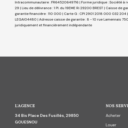
Intracommunautaire : FR64520649716 | Forme juridique : Société à re
29 | Lieu de délivrance : 1 Pl. du 19EME Ri 29200 BREST | Caisse de g
garantie financière : 110 000 | Carte G : CPI 2901 2018 000 032 204 |
LEGAI04480 | Adresse caisse de garantie : 8 - 10 rue Lamennais 75008
juridiquement et financièrement indépendante
L'AGENCE
NOS SERV
34 Bis Place Des Fusillés, 29850
Acheter
GOUESNOU
Louer