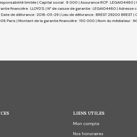
sponsabilité limitée | Capital social : 9 000 | Assurance RCP : LEGAI04480 |
arantie financière : LLOYD'S. | N° de caisse de garantie : LEGAI04480 | Adresse
 Date de délivrance : 2018-05-29 | Lieu de délivrance : BREST 29200 BREST | Cai
 Paris | Montant de la garantie financière : 150 000 | Nom du médiateur : NC
ICES
LIENS UTILES
Mon compte
Nos honoraires