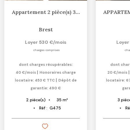
Appartement 2 pièce(s) 34.50 m2
Brest
Loyer 530 €/mois
Loyer
charges comprises
cha
dont charges récupérables:
dont char
|
40 €/mois
Honoraires charge
20 €/mois
|
locataire: 453 € TTC
Dépôt de
locataire: 
garantie: 490 €
gar
35
m²
2
pièce(s)
3
pièc
Réf :
G475
Ré