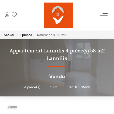
ACCUEIL
Accueil
3 pièces
Référence B-E0MV11
NOTRE AGENCE
Appartement Lannilis 4 pièce(s) 58 m2
VENTES
Lannilis
LOCATIONS
Vendu
GESTION LOCATIVE
4
pièce(s)
•
58
m²
•
Réf : B-E0MV11
ESTIMATION
Vendu