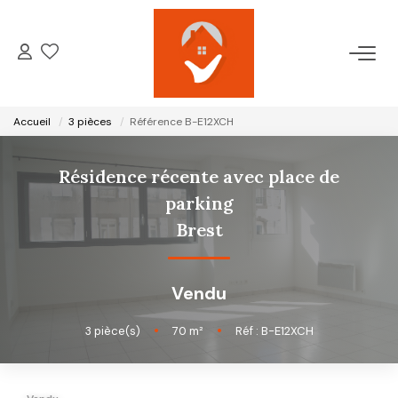
ACCUEIL
Accueil
3 pièces
Référence B-E12XCH
NOTRE AGENCE
Résidence récente avec place de
VENTES
parking
Brest
LOCATIONS
Vendu
GESTION LOCATIVE
3
pièce(s)
•
70
m²
•
Réf : B-E12XCH
ESTIMATION