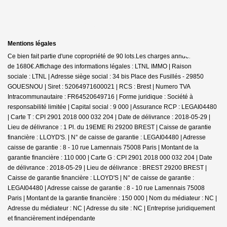
Mentions légales
Ce bien fait partie d'une copropriété de 90 lots.Les charges annuelles sont
de 1680€.
Affichage des informations légales : LTNL IMMO | Raison
sociale : LTNL | Adresse siège social : 34 bis Place des Fusillés - 29850
GOUESNOU | Siret : 52064971600021 | RCS : Brest | Numero TVA
Intracommunautaire : FR64520649716 | Forme juridique : Société à
responsabilité limitée | Capital social : 9 000 | Assurance RCP : LEGAI04480
|
Carte T : CPI 2901 2018 000 032 204 | Date de délivrance : 2018-05-29 |
Lieu de délivrance : 1 Pl. du 19EME Ri 29200 BREST | Caisse de garantie
financière : LLOYD'S. | N° de caisse de garantie : LEGAI04480 | Adresse
caisse de garantie : 8 - 10 rue Lamennais 75008 Paris | Montant de la
garantie financière : 110 000 | Carte G : CPI 2901 2018 000 032 204 | Date
de délivrance : 2018-05-29 | Lieu de délivrance : BREST 29200 BREST |
Caisse de garantie financière : LLOYD'S | N° de caisse de garantie :
LEGAI04480 | Adresse caisse de garantie : 8 - 10 rue Lamennais 75008
Paris | Montant de la garantie financière : 150 000 | Nom du médiateur : NC |
Adresse du médiateur : NC | Adresse du site : NC |
Entreprise juridiquement
et financièrement indépendante