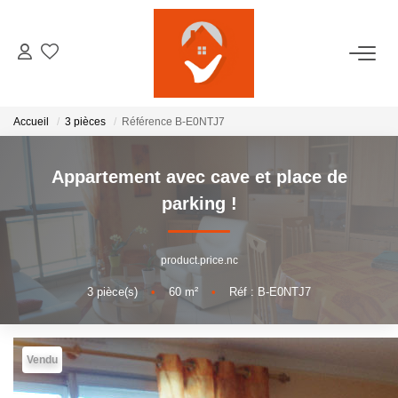
ACCUEIL
Accueil
3 pièces
Référence B-E0NTJ7
NOTRE AGENCE
Appartement avec cave et place de
VENTES
parking !
LOCATIONS
product.price.nc
3
pièce(s)
•
60
m²
•
Réf : B-E0NTJ7
GESTION LOCATIVE
ESTIMATION
Vendu