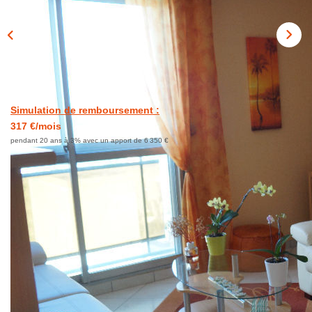
CONTACT
Simulation de remboursement :
317 €/mois
pendant 20 ans à 3% avec un apport de 6 350 €
Description
Réf : B-E0NTJ7
Seulement chez Orpi. Place Napoléon III, venez découvrir
cet appartement T3 vous offrant une entrée desservant une
pièce de vie exposé Ouest avec vue dégagée, une cuisine
indépendante, 2 chambres, une salle de bains et wc. Ses