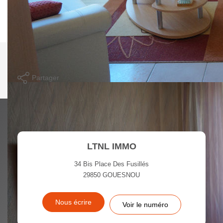
Plus : Cave et Place de parking privative !
Nos honoraires
Nous contacter
Imprimer
Partager
Calculer mon budget
LTNL IMMO
34 Bis Place Des Fusillés
29850
GOUESNOU
Nous écrire
Voir le numéro