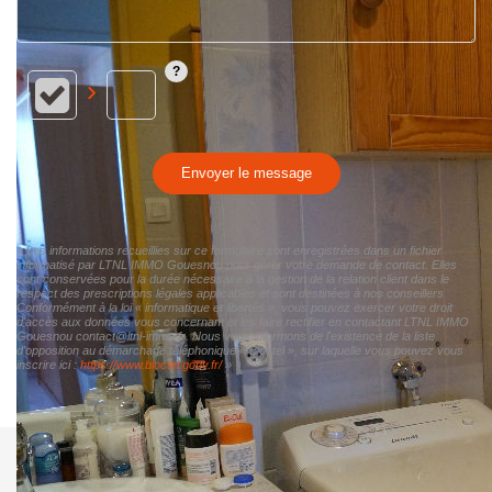
Envoyer le message
« Les informations recueillies sur ce formulaire sont enregistrées dans un fichier
informatisé par LTNL IMMO Gouesnou pour gérer votre demande de contact. Elles
sont conservées pour la durée nécessaire à la gestion de la relation client dans le
respect des prescriptions légales applicables et sont destinées à nos conseillers
Conformément à la loi « informatique et libertés », vous pouvez exercer votre droit
d'accès aux données vous concernant et les faire rectifier en contactant LTNL IMMO
Gouesnou contact@ltnl-immo.fr. Nous vous informons de l'existence de la liste
d'opposition au démarchage téléphonique « Bloctel », sur laquelle vous pouvez vous
inscrire ici :
https://www.bloctel.gouv.fr/
»