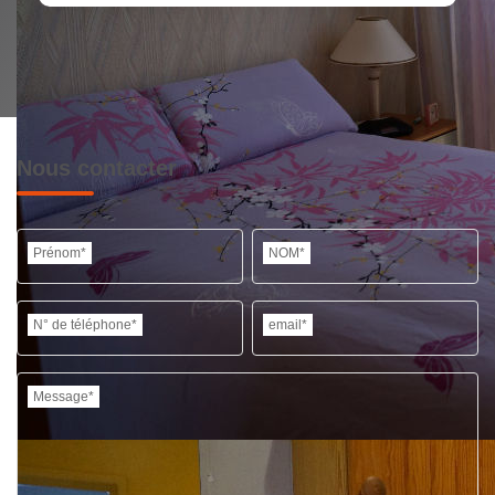
Nous contacter
Prénom*
NOM*
N° de téléphone*
email*
Message*