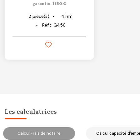
garantie: 1 180 €
41
m²
2
pièce(s)
Réf :
G456
Les calculatrices
Calcul Frais de notaire
Calcul capacité d'emp