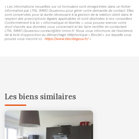
« Les informations recueillies sur ce formulaire sont enregistrées dans un fichier
informatisé par LTNL IMMO Gouesnou pour gérer votre demande de contact. Elles
sont conservées pour la durée nécessaire à la gestion de la relation client dans le
respect des prescriptions légales applicables et sont destinées à nos conseillers
Conformément à la loi « informatique et libertés », vous pouvez exercer votre
droit d'accès aux données vous concernant et les faire rectifier en contactant
LTNL IMMO Gouesnou contact@ltnl-immo.fr. Nous vous informons de l'existence
de la liste d'opposition au démarchage téléphonique « Bloctel », sur laquelle vous
pouvez vous inscrire ici :
https://www.bloctel.gouv.fr/
»
Les biens similaires