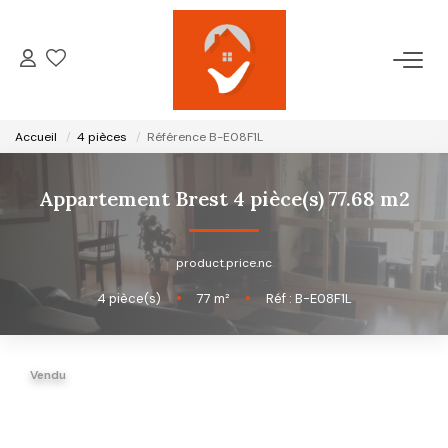
ACCUEIL
Accueil
4 pièces
Référence B-E08F1L
NOTRE AGENCE
Appartement Brest 4 pièce(s) 77.68 m2
VENTES
product.price.nc
LOCATIONS
4
pièce(s)
•
77
m²
•
Réf : B-E08F1L
GESTION LOCATIVE
Vendu
ESTIMATION