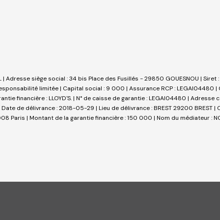
NL | Adresse siège social : 34 bis Place des Fusillés - 29850 GOUESNOU | Sire
sponsabilité limitée | Capital social : 9 000 | Assurance RCP : LEGAI04480 |
arantie financière : LLOYD'S. | N° de caisse de garantie : LEGAI04480 | Adresse
 Date de délivrance : 2018-05-29 | Lieu de délivrance : BREST 29200 BREST | Cai
 Paris | Montant de la garantie financière : 150 000 | Nom du médiateur : NC