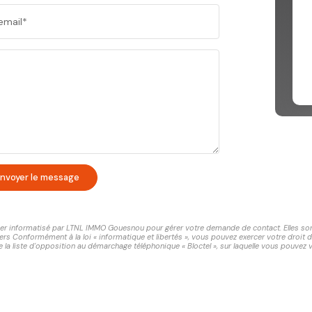
email*
nvoyer le message
chier informatisé par LTNL IMMO Gouesnou pour gérer votre demande de contact. Elles sont 
ers Conformément à la loi « informatique et libertés », vous pouvez exercer votre droit 
 liste d'opposition au démarchage téléphonique « Bloctel », sur laquelle vous pouvez vo