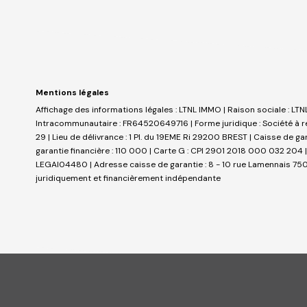
Mentions légales
Affichage des informations légales : LTNL IMMO | Raison sociale : LT
Intracommunautaire : FR64520649716 | Forme juridique : Société à re
29 | Lieu de délivrance : 1 Pl. du 19EME Ri 29200 BREST | Caisse de g
garantie financière : 110 000 | Carte G : CPI 2901 2018 000 032 204 |
LEGAI04480 | Adresse caisse de garantie : 8 - 10 rue Lamennais 75008
juridiquement et financièrement indépendante