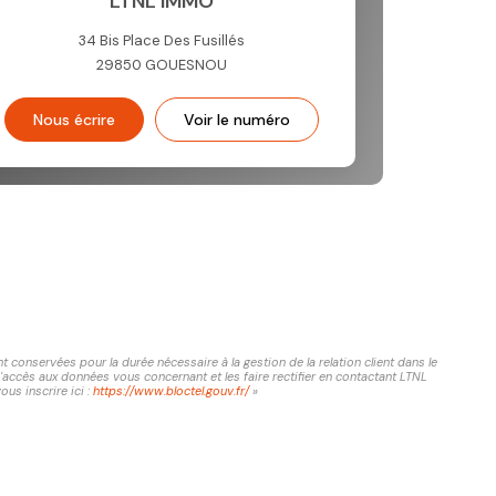
LTNL IMMO
34 Bis Place Des Fusillés
29850
GOUESNOU
Nous écrire
Voir le numéro
conservées pour la durée nécessaire à la gestion de la relation client dans le
d'accès aux données vous concernant et les faire rectifier en contactant LTNL
us inscrire ici :
https://www.bloctel.gouv.fr/
»