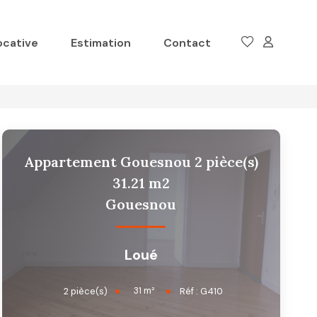
ocative
Estimation
Contact
Appartement Gouesnou 2 pièce(s)
31.21 m2
Gouesnou
Loué
31
m²
2
pièce(s)
Réf :
G410