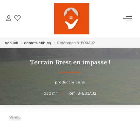
ACCUEIL
Accueil
constructibles
Référence B-E03AJ2
NOTRE AGENCE
Terrain Brest en impasse !
VENTES
product.price.nc
LOCATIONS
530
m²
•
Réf : B-E03AJ2
GESTION LOCATIVE
Vendu
ESTIMATION