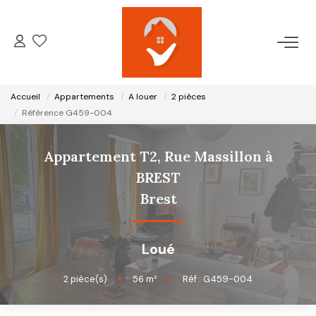
ACCUEIL
Accueil
Appartements
A louer
2 pièces
NOTRE AGENCE
Référence G459-004
VENTES
Appartement T2, Rue Massillon à
BREST
LOCATIONS
Brest
GESTION LOCATIVE
Loué
2
pièce(s)
•
56
m²
•
Réf : G459-004
ESTIMATION