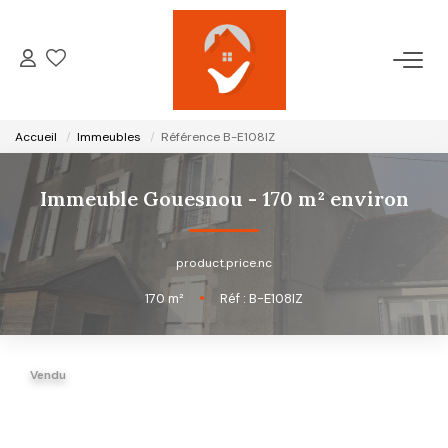
ACCUEIL
Accueil
Immeubles
Référence B-E108IZ
NOTRE AGENCE
Immeuble Gouesnou - 170 m² environ
VENTES
product.price.nc
LOCATIONS
170
m²
•
Réf : B-E108IZ
GESTION LOCATIVE
Vendu
ESTIMATION