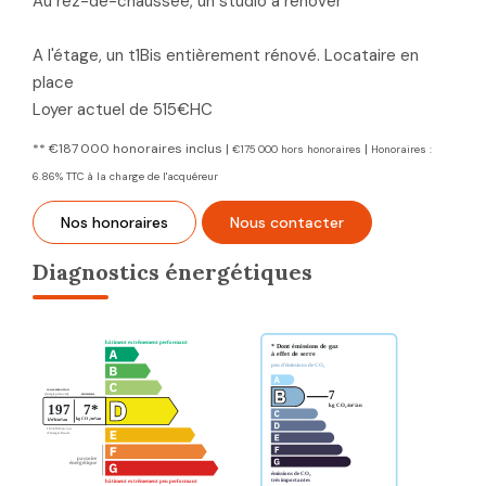
Au rez-de-chaussée, un studio à rénover
A l'étage, un t1Bis entièrement rénové. Locataire en
place
Loyer actuel de 515€HC
** €187 000
honoraires inclus
|
|
€175 000
hors honoraires
Honoraires :
6.86% TTC à la charge de l'acquéreur
Nos honoraires
Nous contacter
Diagnostics énergétiques