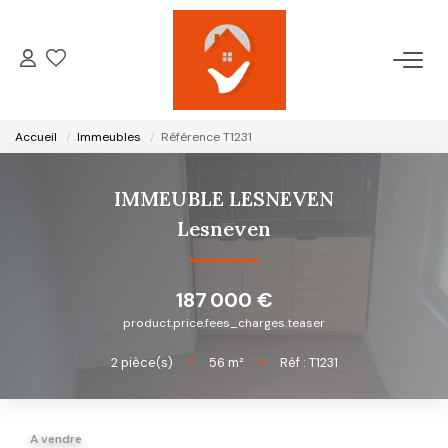
ACCUEIL
Accueil
Immeubles
Référence T1231
NOTRE AGENCE
IMMEUBLE LESNEVEN
VENTES
Lesneven
LOCATIONS
187 000 €
product.price.fees_charges.teaser
GESTION LOCATIVE
2
pièce(s)
•
56
m²
•
Réf : T1231
ESTIMATION
A vendre