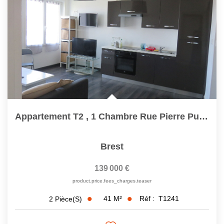
CONTACT
Appartement T2 , 1 Chambre Rue Pierre Puget À BREST 139000€...
Brest
139 000 €
product.price.fees_charges.teaser
41
M²
Réf :
T1241
2
Pièce(s)