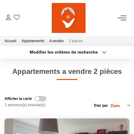
ACCUEIL
Accueil
Appartements
A vendre
2 pièces
NOTRE AGENCE
Modifier les critères de recherche
Localisation
Type de transaction
Surface min
VENTES
Appartements a vendre 2 pièces
Type de bien
Plus de critères
Budget max
LOCATIONS
Créer une alerte
Afficher la carte
GESTION LOCATIVE
1 annonce(s) trouvée(s)
Trier par
ESTIMATION