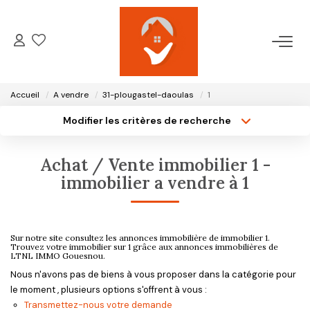
ACCUEIL
Accueil
A vendre
31-plougastel-daoulas
1
NOTRE AGENCE
Modifier les critères de recherche
Type de transaction
Localisation
Acheter
Localisation
VENTES
Achat / Vente immobilier 1 -
Type de bien
Surface min
Sélectionnez...
immobilier a vendre à 1
LOCATIONS
Plus de critères
Budget max
GESTION LOCATIVE
Sur notre site consultez les annonces immobilière de immobilier 1.
Créer une alerte
Trouvez votre immobilier sur 1 grâce aux annonces immobilières de
LTNL IMMO Gouesnou.
Nous n'avons pas de biens à vous proposer dans la catégorie pour
ESTIMATION
le moment , plusieurs options s'offrent à vous :
Transmettez-nous votre demande