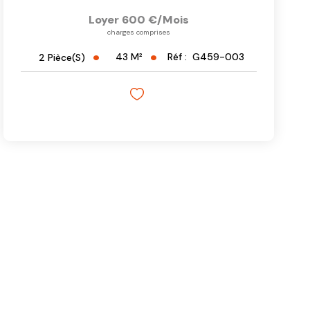
Loyer 600 €/mois
charges comprises
43
M²
Réf :
G459-003
2
Pièce(s)