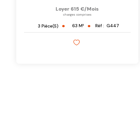
Loyer 615 €/mois
charges comprises
63
M²
Réf :
G447
3
Pièce(s)