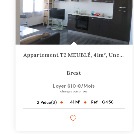
Appartement T2 MEUBLÉ, 41m², Une Chambre Séparée, Rue...
Brest
Loyer 610 €/mois
charges comprises
41
M²
Réf :
G456
2
Pièce(s)