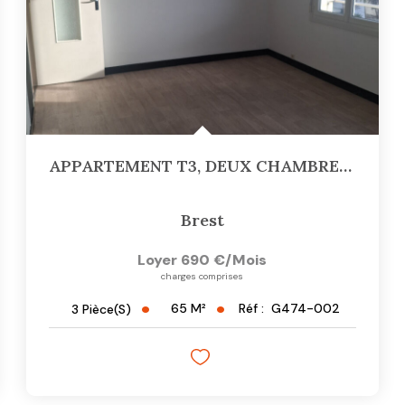
APPARTEMENT T3, DEUX CHAMBRES, Avec Un GARAGE À BREST.
Brest
Loyer 690 €/mois
charges comprises
65
M²
Réf :
G474-002
3
Pièce(s)