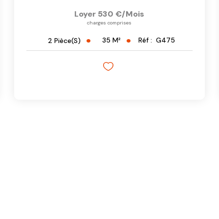
Loyer 530 €/mois
charges comprises
35
M²
Réf :
G475
2
Pièce(s)