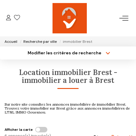
ACCUEIL
Accueil
Recherche par ville
immobilier Brest
NOTRE AGENCE
Modifier les critères de recherche
Type de transaction
Localisation
Acheter
Localisation
VENTES
Location immobilier Brest -
Type de bien
Surface min
Sélectionnez...
immobilier a louer à Brest
LOCATIONS
Plus de critères
Budget max
GESTION LOCATIVE
Sur notre site consultez les annonces immobilière de immobilier Brest.
Créer une alerte
Trouvez votre immobilier sur Brest grâce aux annonces immobilières de
LTNL IMMO Gouesnou.
ESTIMATION
Afficher la carte
6 annonce(s) trouvée(s)