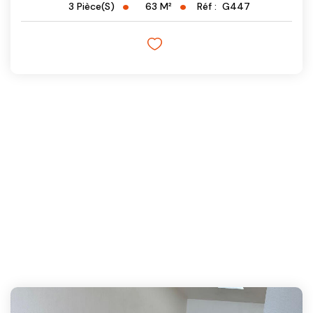
63
M²
Réf :
G447
3
Pièce(s)