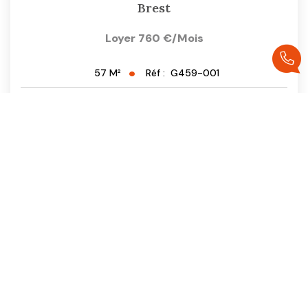
Brest
Loyer 760 €/mois
Réf :
G459-001
57
M²