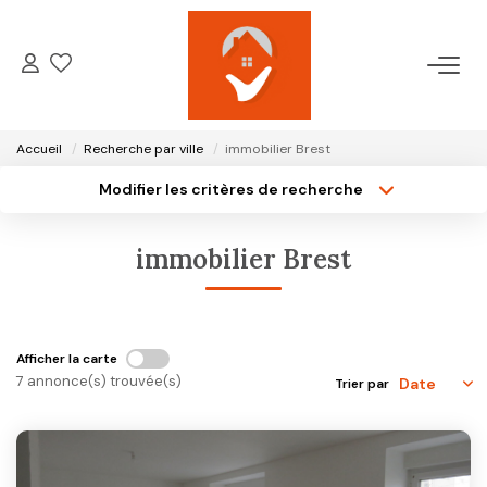
ACCUEIL
Accueil
Recherche par ville
immobilier Brest
NOTRE AGENCE
Modifier les critères de recherche
Type de transaction
Localisation
Acheter
Localisation
VENTES
immobilier Brest
Type de bien
Surface min
Sélectionnez...
LOCATIONS
Plus de critères
Budget max
Afficher la carte
GESTION LOCATIVE
7 annonce(s) trouvée(s)
Trier par
Créer une alerte
ESTIMATION