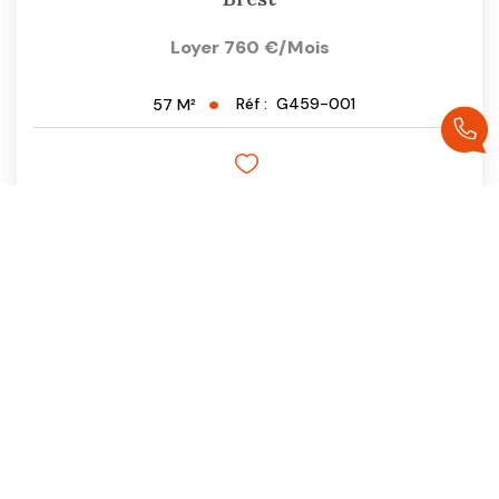
Loyer 760 €/mois
Réf :
G459-001
57
M²