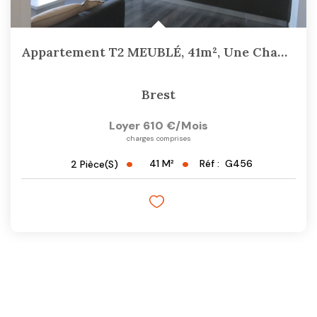
Appartement T2 MEUBLÉ, 41m², Une Chambre Séparée, Rue...
Brest
Loyer 610 €/mois
charges comprises
41
M²
Réf :
G456
2
Pièce(s)