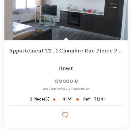
Appartement T2 , 1 Chambre Rue Pierre Puget À BREST 139000€...
Brest
139 000 €
product.price.fees_charges.teaser
41
M²
Réf :
T1241
2
Pièce(s)