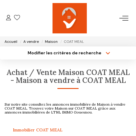
ACCUEIL
Accueil
A vendre
Maison
COAT MEAL
NOTRE AGENCE
Modifier les critères de recherche
Type de transaction
Localisation
Acheter
Localisation
VENTES
Achat / Vente Maison COAT MEAL
Type de bien
Surface min
- Maison a vendre à COAT MEAL
Sélectionnez...
LOCATIONS
Plus de critères
Budget max
GESTION LOCATIVE
Sur notre site consultez les annonces immobilière de Maison à vendre
Créer une alerte
COAT MEAL. Trouvez votre Maison sur COAT MEAL grâce aux
annonces immobilières de LTNL IMMO Gouesnou.
ESTIMATION
Immobilier COAT MEAL