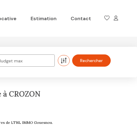
ocative
Estimation
Contact
Budget max
e à CROZON
ières de LTNL IMMO Gouesnou.