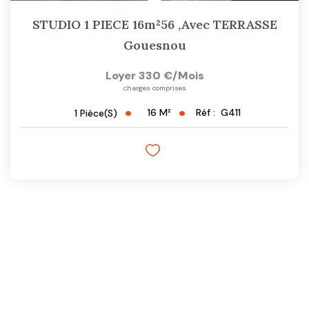
STUDIO 1 PIECE 16m²56 ,avec TERRASSE
Gouesnou
Loyer 330 €/mois
charges comprises
16
M²
Réf :
G411
1
Pièce(s)