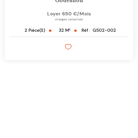
Gouesnou
Loyer 650 €/mois
charges comprises
32
M²
Réf :
G502-002
2
Pièce(s)