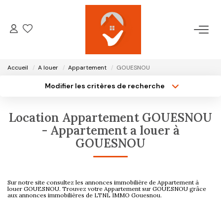
ACCUEIL
Accueil
A louer
Appartement
GOUESNOU
NOTRE AGENCE
Modifier les critères de recherche
Type de transaction
Localisation
Acheter
Localisation
VENTES
Location Appartement GOUESNOU
Type de bien
Surface min
Sélectionnez...
- Appartement a louer à
LOCATIONS
GOUESNOU
Plus de critères
Budget max
GESTION LOCATIVE
Créer une alerte
Sur notre site consultez les annonces immobilière de Appartement à
louer GOUESNOU. Trouvez votre Appartement sur GOUESNOU grâce
aux annonces immobilières de LTNL IMMO Gouesnou.
ESTIMATION