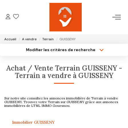
ACCUEIL
Accueil
A vendre
Terrain
GUISSENY
NOTRE AGENCE
Modifier les critères de recherche
Type de transaction
Localisation
Acheter
Localisation
VENTES
Achat / Vente Terrain GUISSENY -
Type de bien
Surface min
Sélectionnez...
Terrain a vendre à GUISSENY
LOCATIONS
Plus de critères
Budget max
GESTION LOCATIVE
Sur notre site consultez les annonces immobilière de Terrain à vendre
Créer une alerte
GUISSENY. Trouvez votre Terrain sur GUISSENY grâce aux annonces
immobilières de LTNL IMMO Gouesnou.
ESTIMATION
Immobilier GUISSENY