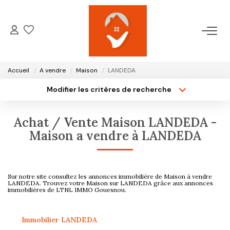
ACCUEIL
Accueil
A vendre
Maison
LANDEDA
NOTRE AGENCE
Modifier les critères de recherche
Type de transaction
Localisation
Acheter
Localisation
VENTES
Achat / Vente Maison LANDEDA -
Type de bien
Surface min
Sélectionnez...
Maison a vendre à LANDEDA
LOCATIONS
Plus de critères
Budget max
GESTION LOCATIVE
Sur notre site consultez les annonces immobilière de Maison à vendre
Créer une alerte
LANDEDA. Trouvez votre Maison sur LANDEDA grâce aux annonces
immobilières de LTNL IMMO Gouesnou.
ESTIMATION
Immobilier LANDEDA