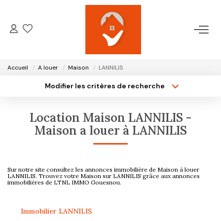
ACCUEIL
Accueil
A louer
Maison
LANNILIS
NOTRE AGENCE
Modifier les critères de recherche
Type de transaction
Localisation
Acheter
Localisation
VENTES
Location Maison LANNILIS -
Type de bien
Surface min
Sélectionnez...
Maison a louer à LANNILIS
LOCATIONS
Plus de critères
Budget max
GESTION LOCATIVE
Sur notre site consultez les annonces immobilière de Maison à louer
Créer une alerte
LANNILIS. Trouvez votre Maison sur LANNILIS grâce aux annonces
immobilières de LTNL IMMO Gouesnou.
ESTIMATION
Immobilier LANNILIS