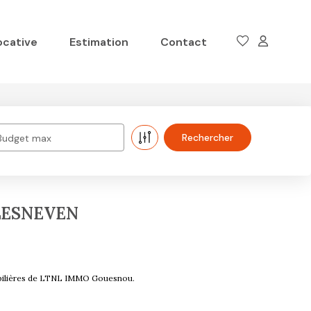
ocative
Estimation
Contact
Budget max
 LESNEVEN
obilières de LTNL IMMO Gouesnou.