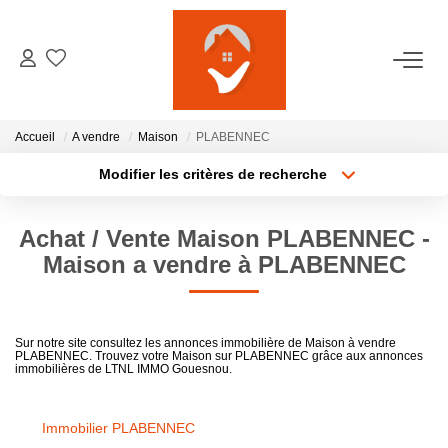
ACCUEIL
Accueil
A vendre
Maison
PLABENNEC
NOTRE AGENCE
Modifier les critères de recherche
Localisation
Type de transaction
Surface min
VENTES
Achat / Vente Maison PLABENNEC -
Type de bien
Maison a vendre à PLABENNEC
Plus de critères
Budget max
LOCATIONS
Créer une alerte
GESTION LOCATIVE
Sur notre site consultez les annonces immobilière de Maison à vendre
PLABENNEC. Trouvez votre Maison sur PLABENNEC grâce aux annonces
immobilières de LTNL IMMO Gouesnou.
ESTIMATION
Immobilier PLABENNEC