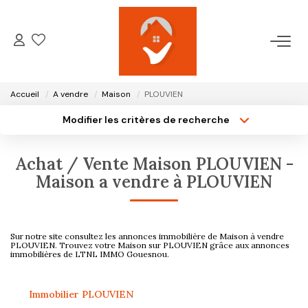
ACCUEIL
Accueil
A vendre
Maison
PLOUVIEN
NOTRE AGENCE
Modifier les critères de recherche
Type de transaction
Localisation
Acheter
Localisation
VENTES
Achat / Vente Maison PLOUVIEN -
Type de bien
Surface min
Sélectionnez...
Maison a vendre à PLOUVIEN
LOCATIONS
Plus de critères
Budget max
GESTION LOCATIVE
Sur notre site consultez les annonces immobilière de Maison à vendre
Créer une alerte
PLOUVIEN. Trouvez votre Maison sur PLOUVIEN grâce aux annonces
immobilières de LTNL IMMO Gouesnou.
ESTIMATION
Immobilier PLOUVIEN