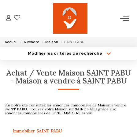
ACCUEIL
Accueil
A vendre
Maison
SAINT PABU
NOTRE AGENCE
Modifier les critères de recherche
Type de transaction
Localisation
Acheter
Localisation
VENTES
Achat / Vente Maison SAINT PABU
Type de bien
Surface min
- Maison a vendre à SAINT PABU
Sélectionnez...
LOCATIONS
Plus de critères
Budget max
GESTION LOCATIVE
Sur notre site consultez les annonces immobilière de Maison à vendre
Créer une alerte
SAINT PABU. Trouvez votre Maison sur SAINT PABU grâce aux
annonces immobilières de LTNL IMMO Gouesnou.
ESTIMATION
Immobilier SAINT PABU