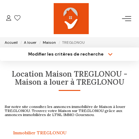
ACCUEIL
Accueil
A louer
Maison
TREGLONOU
NOTRE AGENCE
Modifier les critères de recherche
Type de transaction
Localisation
Acheter
Localisation
VENTES
Location Maison TREGLONOU -
Type de bien
Surface min
Sélectionnez...
Maison a louer à TREGLONOU
LOCATIONS
Plus de critères
Budget max
GESTION LOCATIVE
Sur notre site consultez les annonces immobilière de Maison à louer
Créer une alerte
TREGLONOU. Trouvez votre Maison sur TREGLONOU grâce aux
annonces immobilières de LTNL IMMO Gouesnou.
ESTIMATION
Immobilier TREGLONOU