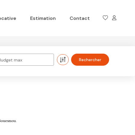
ocative
Estimation
Contact
Budget max
 Gouesnou.