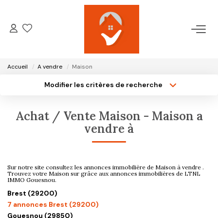
ACCUEIL
Accueil
A vendre
Maison
NOTRE AGENCE
Modifier les critères de recherche
Type de transaction
Localisation
Acheter
Localisation
VENTES
Achat / Vente Maison - Maison a
Type de bien
Surface min
Sélectionnez...
vendre à
LOCATIONS
Plus de critères
Budget max
GESTION LOCATIVE
Sur notre site consultez les annonces immobilière de Maison à vendre .
Créer une alerte
Trouvez votre Maison sur grâce aux annonces immobilières de LTNL
IMMO Gouesnou.
Brest (29200)
ESTIMATION
7 annonces Brest (29200)
Gouesnou (29850)