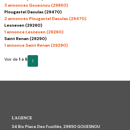
CONTACT
3 annonces Gouesnou (29850)
Plougastel Daoulas (29470)
2 annonces Plougastel Daoulas (29470)
Lesneven (29260)
1 annonce Lesneven (29260)
Saint Renan (29290)
1 annonce Saint Renan (29290)
Voir de
1
à
5
1
L'AGENCE
34 Bis Place Des Fusillés, 29850 GOUESNOU